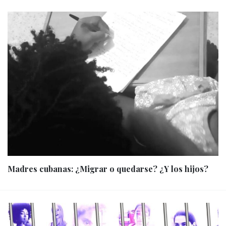
Madres cubanas: ¿Migrar o quedarse? ¿Y los hijos?