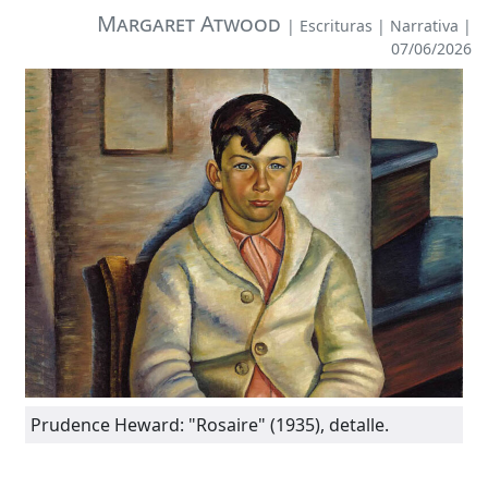
Margaret Atwood
|
Escrituras
|
Narrativa
|
07/06/2026
Prudence Heward: "Rosaire" (1935), detalle.