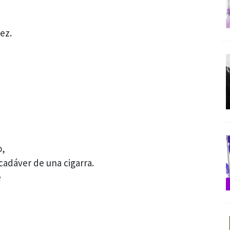
ez.
o,
cadáver de una cigarra.
e