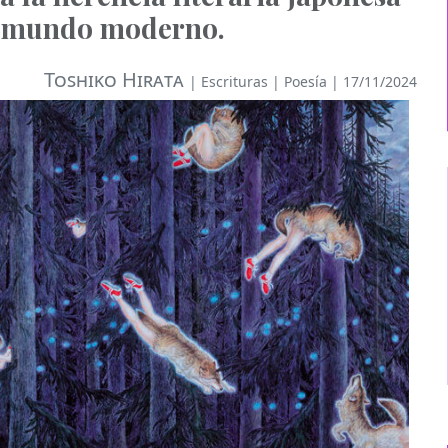
l mundo moderno.
Toshiko Hirata
|
Escrituras
|
Poesía
| 17/11/2024