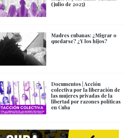
(julio de 2025)
Madres cubanas: ¿Migrar o
quedarse? ¿Y los hijos?
Documentos | Acción
colectiva por la liberación de
las mujeres privadas de la
libertad por razones políticas
en Cuba