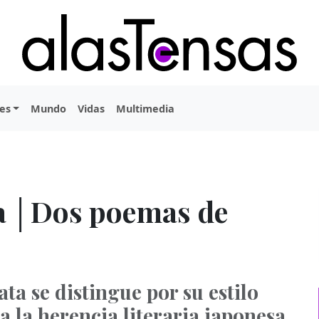
es
Mundo
Vidas
Multimedia
a │Dos poemas de
ta se distingue por su estilo
a la herencia literaria japonesa