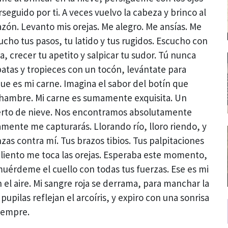
eguido por ti. A veces vuelvo la cabeza y brinco al
azón. Levanto mis orejas. Me alegro. Me ansías. Me
cho tus pasos, tu latido y tus rugidos. Escucho con
 crecer tu apetito y salpicar tu sudor. Tú nunca
patas y tropieces con un tocón, levántate para
ue es mi carne. Imagina el sabor del botín que
 hambre. Mi carne es sumamente exquisita. Un
ierto de nieve. Nos encontramos absolutamente
mente me capturarás. Llorando río, lloro riendo, y
as contra mí. Tus brazos tibios. Tus palpitaciones
aliento me toca las orejas. Esperaba este momento,
uérdeme el cuello con todas tus fuerzas. Ese es mi
n el aire. Mi sangre roja se derrama, para manchar la
 pupilas reflejan el arcoíris, y expiro con una sonrisa
iempre.