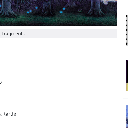
, fragmento.
o
la tarde