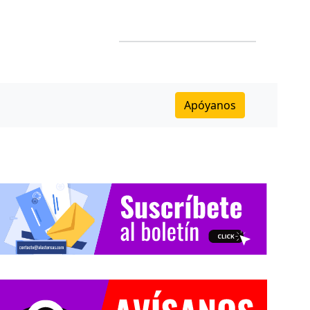
Apóyanos