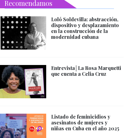
Recomendamos
Loló Soldevilla: abstracción,
dispositivo y desplazamiento
en la construcción de la
modernidad cubana
Entrevista│La Rosa Marquetti
que cuenta a Celia Cruz
Listado de feminicidios y
asesinatos de mujeres y
niñas en Cuba en el año 2025