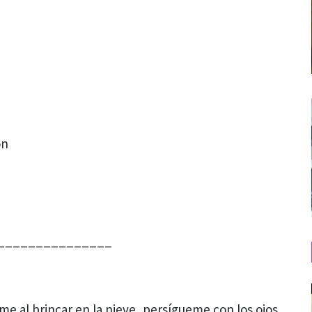
ón
_______________
e al brincar en la nieve, persígueme con los ojos