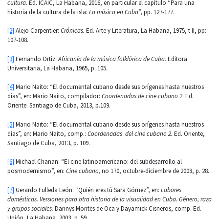
cultura
. Ed. ICAIC, La Habana, 2016, en particular el capítulo “Para una
historia de la cultura de la isla:
La música en Cuba
”, pp. 127-177.
[2]
Alejo Carpentier:
Crónicas.
Ed. Arte y Literatura, La Habana, 1975, t II, pp:
107-108.
[3]
Fernando Ortiz:
Africanía de la música folklórica de Cuba.
Editora
Universitaria, La Habana, 1965, p. 105.
[4]
Mario Naito: “El documental cubano desde sus orígenes hasta nuestros
días”, en: Mario Naito, compilador:
Coordenadas de cine cubano 2
. Ed.
Oriente. Santiago de Cuba, 2013, p.109.
[5]
Mario Naito: “El documental cubano desde sus orígenes hasta nuestros
días”, en: Mario Naito, comp.:
Coordenadas del cine cubano 2.
Ed. Oriente,
Santiago de Cuba, 2013, p. 109.
[6]
Michael Chanan: “El cine latinoamericano: del subdesarrollo al
posmodernismo”, en:
Cine cubano,
no 170, octubre-diciembre de 2008, p. 28.
[7]
Gerardo Fulleda León: “Quién eres tú Sara Gómez”, en:
Labores
domésticas. Versiones para otra historia de la visualidad en Cuba. Género, raza
y grupos sociales.
Dannys Montes de Oca y Dayamick Cisneros, comp. Ed.
Unión, La Habana, 2003, p. 59.