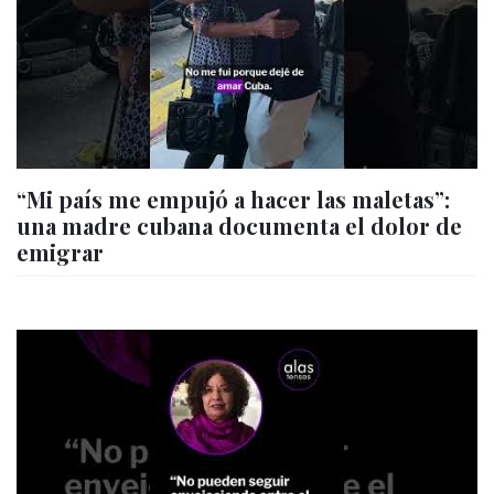
“Mi país me empujó a hacer las maletas”:
una madre cubana documenta el dolor de
emigrar