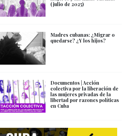
(julio de 2025)
Madres cubanas: ¿Migrar o
quedarse? ¿Y los hijos?
Documentos | Acción
colectiva por la liberación de
las mujeres privadas de la
libertad por razones políticas
en Cuba