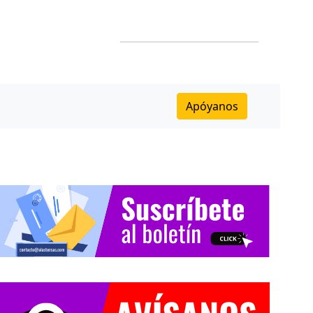
Apóyanos