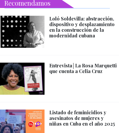
Recomendamos
Loló Soldevilla: abstracción,
dispositivo y desplazamiento
en la construcción de la
modernidad cubana
Entrevista│La Rosa Marquetti
que cuenta a Celia Cruz
Listado de feminicidios y
asesinatos de mujeres y
niñas en Cuba en el año 2025