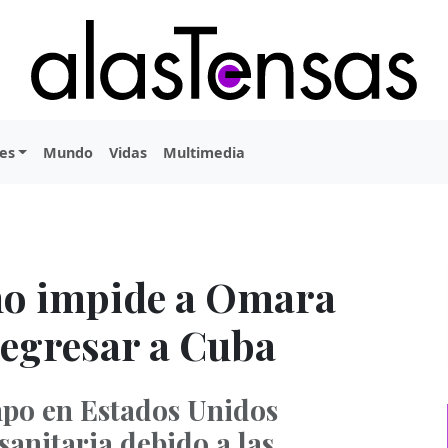
es
Mundo
Vidas
Multimedia
o impide a Omara
regresar a Cuba
po en Estados Unidos
sanitaria debido a las