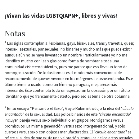
¡Vivan las vidas LGBTQIAPN+, libres y vivas!
Notas
1
Las siglas contemplan a: lesbianas, gays, bisexuales, trans y travestis, queer,
intersex, asexuales, pansexuales, no binaries y mucho más que puede existir
aunque aún no se haya inventado un nombre. Particularmente yo no me
identifico mucho con las siglas como forma de nombrar a toda una
comunidad cisheterodisidentes, pues me parece que eso lleva un tono de
homogeneización. De todas formas es el modo más convencional de
reconocimiento de quienes vivimos en los márgenes de cisheterolandia. Este
último término usado como un término paraguas, me parece más
interesante. Éste contempla todo un espectro sin la obsesión por un rótulo
identitario que yo francamente detesto, pero eso es tema de otra columna.
2
En su ensayo “Pensando el Sexo”, Gayle Rubin introdujo la idea del "
círculo
encantado
" de la sexualidad. Los polos binarios de este "
círculo encantado
"
incluyen pareja versus sexo individual o en grupos. Monógamos versus
promiscuos. La misma generación versus sexo intergeneracional, y solo
cuerpos versus sexo con objetos manufacturados. El "
círculo encantado
" se
refiere a la idea de que existe una valoración jerárquica de los actos sexuales.