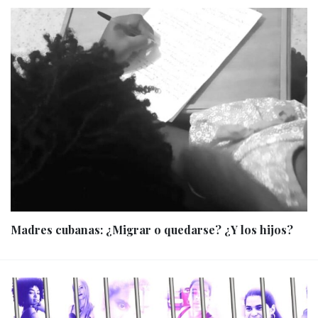
Madres cubanas: ¿Migrar o quedarse? ¿Y los hijos?