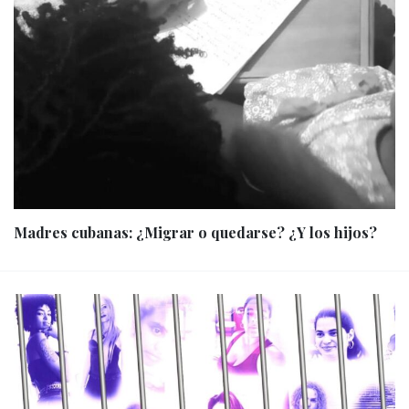
Madres cubanas: ¿Migrar o quedarse? ¿Y los hijos?