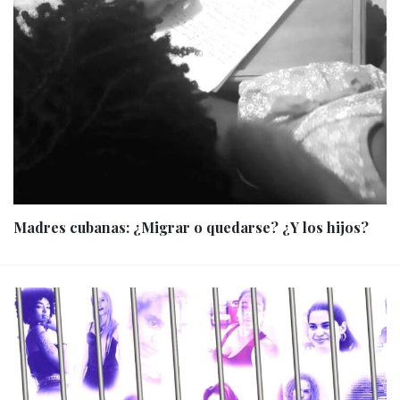
Madres cubanas: ¿Migrar o quedarse? ¿Y los hijos?