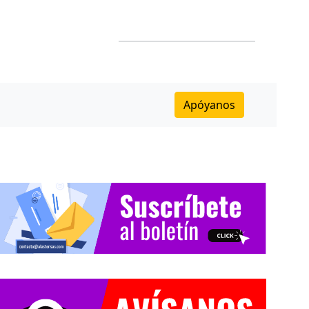
Apóyanos