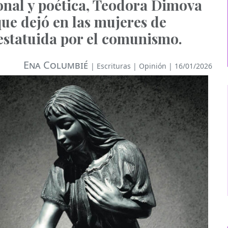
nal y poética, Teodora Dimova
que dejó en las mujeres de
 estatuida por el comunismo.
Ena Columbié
|
Escrituras
|
Opinión
| 16/01/2026