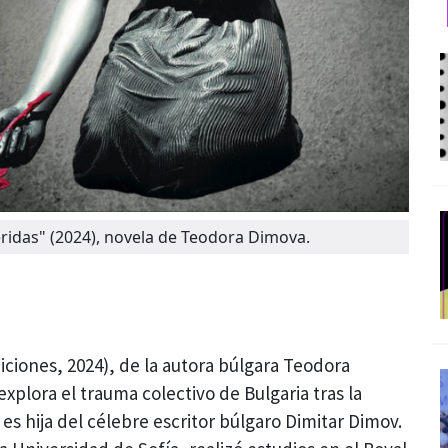
eridas" (2024), novela de Teodora Dimova.
ciones, 2024), de la autora búlgara Teodora
xplora el trauma colectivo de Bulgaria tras la
s hija del célebre escritor búlgaro Dimitar Dimov.