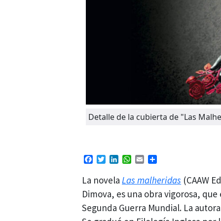
Detalle de la cubierta de "Las Malh
Facebook
Twitter
LinkedIn
WhatsApp
Email
Compartir
La novela
Las malheridas
(CAAW Edi
Dimova, es una obra vigorosa, que e
Segunda Guerra Mundial. La autora e