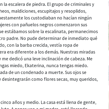
 la escalera de piedra. El grupo de criminales y
eos, maldiciones, escupitajos y resoplidos,
puestamente los custodiaban no hacían ningún
mujeres con pañuelos negros comenzaron sus
 que estábamos sobre la escalinata, permanecimos
estro padre. No pude determinar de inmediato qué
o, con la barba crecida, vestía ropa de
era era diferente a los demás. Nuestras miradas
 y me dedicó una leve inclinación de cabeza. Me
engas miedo, Ekaterina, nunca tengas miedo.
irada de un condenado a muerte. Sus ojos se
se desintegrarán como flores secas, muy queridos,
cinco años y medio. La casa está llena de gente,
 luto. A penas veo a mi madre, está llorando,