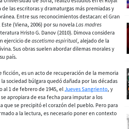
la Universidad de Sofía, realizó estudios en el Royal
 de las escritoras y dramaturgas más premiadas y
oránea. Entre sus reconocimientos destacan: el Gran
 Este (Viena, 2006) por su novela
Las madres
literatura Hristo G. Danov (2010). Dimova considera
un ejercicio de
ascetismo espiritual
, alejado de la
divina. Sus obras suelen abordar dilemas morales y
su país.
e ficción, es un acto de recuperación de la memoria
e la sociedad búlgara quedó dañada por las décadas
o al 1 de febrero de 1945, el
Jueves Sangriento
, y
a se apropiara de esa fecha para imputar a los
 a que se precipitó el corazón del pueblo. Pero para
rmado a la lectura, es necesario poner en contexto