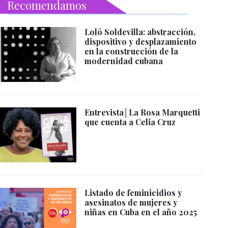
Recomendamos
Loló Soldevilla: abstracción,
dispositivo y desplazamiento
en la construcción de la
modernidad cubana
Entrevista│La Rosa Marquetti
que cuenta a Celia Cruz
Listado de feminicidios y
asesinatos de mujeres y
niñas en Cuba en el año 2025