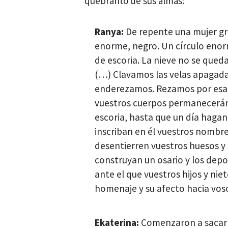
quebranto de sus almas:
Ranya:
De repente una mujer grit
enorme, negro. Un círculo eno
de escoria. La nieve no se queda 
(…) Clavamos las velas apagadas
enderezamos. Rezamos por esa 
vuestros cuerpos permanecerán 
escoria, hasta que un día hag
inscriban en él vuestros nombre
desentierren vuestros huesos y 
construyan un osario y los dep
ante el que vuestros hijos y nie
homenaje y su afecto hacia voso
Ekaterina:
Comenzaron a sacarl