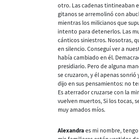
otro. Las cadenas tintineaban en
gitanos se arremolinó con abuch
mientras los milicianos que su
intento para detenerlos. Las 
cánticos siniestros. Nosotras,
en silencio. Conseguí ver a nu
había cambiado en él. Demacrad
presidiario. Pero de alguna man
se cruzaron, y él apenas sonrió
dijo en sus pensamientos: no t
Es aterrador cruzarse con la m
vuelven muertos, Si los tocas, 
muy amados míos.
Alexandra
es mi nombre, tengo 
mis familiares están vestidos de