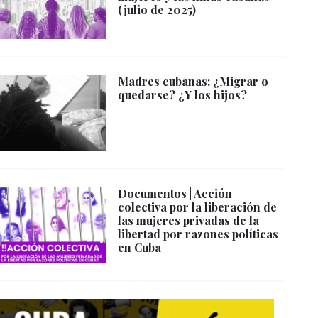
(julio de 2025)
Madres cubanas: ¿Migrar o
quedarse? ¿Y los hijos?
Documentos | Acción
colectiva por la liberación de
las mujeres privadas de la
libertad por razones políticas
en Cuba