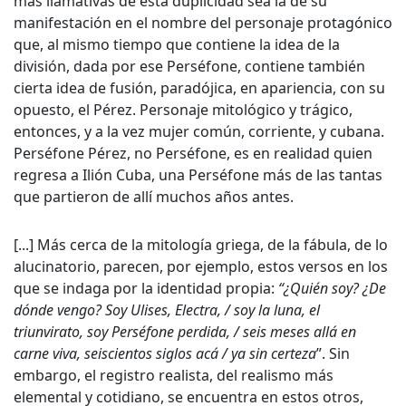
más llamativas de esta duplicidad sea la de su
manifestación en el nombre del personaje protagónico
que, al mismo tiempo que contiene la idea de la
división, dada por ese Perséfone, contiene también
cierta idea de fusión, paradójica, en apariencia, con su
opuesto, el Pérez. Personaje mitológico y trágico,
entonces, y a la vez mujer común, corriente, y cubana.
Perséfone Pérez, no Perséfone, es en realidad quien
regresa a Ilión Cuba, una Perséfone más de las tantas
que partieron de allí muchos años antes.
[...] Más cerca de la mitología griega, de la fábula, de lo
alucinatorio, parecen, por ejemplo, estos versos en los
que se indaga por la identidad propia:
“¿Quién soy? ¿De
dónde vengo? Soy Ulises, Electra, / soy la luna, el
triunvirato, soy Perséfone perdida, / seis meses allá en
carne viva, seiscientos siglos acá / ya sin certeza
”. Sin
embargo, el registro realista, del realismo más
elemental y cotidiano, se encuentra en estos otros,