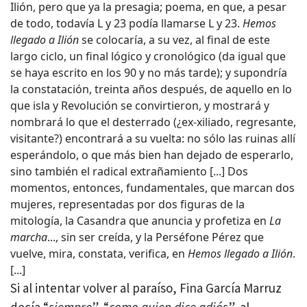
Ilión, pero que ya la presagia; poema, en que, a pesar
de todo, todavía L y 23 podía llamarse L y 23.
Hemos
llegado a Ilión
se colocaría, a su vez, al final de este
largo ciclo, un final lógico y cronológico (da igual que
se haya escrito en los 90 y no más tarde); y supondría
la constatación, treinta años después, de aquello en lo
que isla y Revolución se convirtieron, y mostrará y
nombrará lo que el desterrado (¿ex-xiliado, regresante,
visitante?) encontrará a su vuelta: no sólo las ruinas allí
esperándolo, o que más bien han dejado de esperarlo,
sino también el radical extrañamiento [...] Dos
momentos, entonces, fundamentales, que marcan dos
mujeres, representadas por dos figuras de la
mitología, la Casandra que anuncia y profetiza en
La
marcha
..., sin ser creída, y la Perséfone Pérez que
vuelve, mira, constata, verifica, en
Hemos llegado a Ilión
.
[...]
Si al intentar volver al paraíso, Fina García Marruz