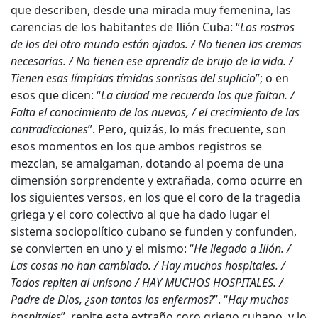
que describen, desde una mirada muy femenina, las
carencias de los habitantes de Ilión Cuba: “
Los rostros
de los del otro mundo están ajados. / No tienen las cremas
necesarias. / No tienen ese aprendiz de brujo de la vida. /
Tienen esas límpidas tímidas sonrisas del suplicio
”; o en
esos que dicen: “
La ciudad me recuerda los que faltan. /
Falta el conocimiento de los nuevos, / el crecimiento de las
contradicciones
”. Pero, quizás, lo más frecuente, son
esos momentos en los que ambos registros se
mezclan, se amalgaman, dotando al poema de una
dimensión sorprendente y extrañada, como ocurre en
los siguientes versos, en los que el coro de la tragedia
griega y el coro colectivo al que ha dado lugar el
sistema sociopolítico cubano se funden y confunden,
se convierten en uno y el mismo: “
He llegado a Ilión. /
Las cosas no han cambiado. / Hay muchos hospitales. /
Todos repiten al unísono / HAY MUCHOS HOSPITALES. /
Padre de Dios, ¿son tantos los enfermos?
”. “
Hay muchos
hospitales
”, repite este extraño coro griego cubano, y lo