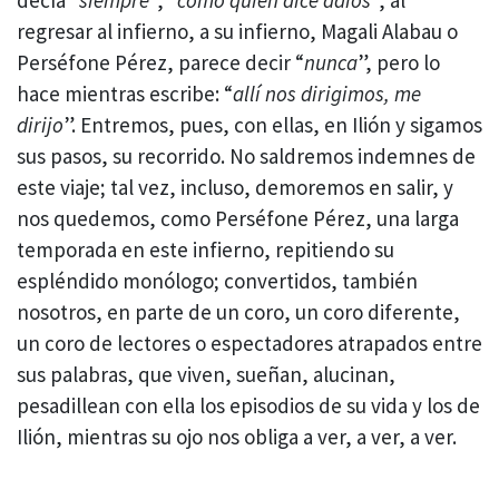
decía “
siempre
”, “
como quien dice adiós
”, al
regresar al infierno, a su infierno, Magali Alabau o
Perséfone Pérez, parece decir “
nunca
”, pero lo
hace mientras escribe: “
allí nos dirigimos, me
dirijo
”. Entremos, pues, con ellas, en Ilión y sigamos
sus pasos, su recorrido. No saldremos indemnes de
este viaje; tal vez, incluso, demoremos en salir, y
nos quedemos, como Perséfone Pérez, una larga
temporada en este infierno, repitiendo su
espléndido monólogo; convertidos, también
nosotros, en parte de un coro, un coro diferente,
un coro de lectores o espectadores atrapados entre
sus palabras, que viven, sueñan, alucinan,
pesadillean con ella los episodios de su vida y los de
Ilión, mientras su ojo nos obliga a ver, a ver, a ver.