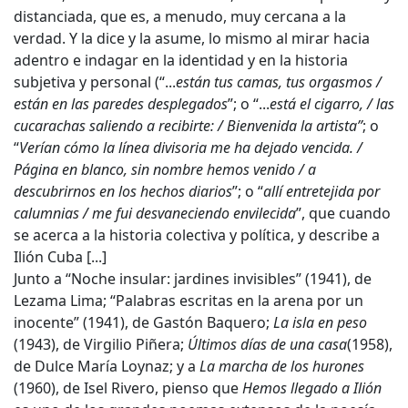
distanciada, que es, a menudo, muy cercana a la
verdad. Y la dice y la asume, lo mismo al mirar hacia
adentro e indagar en la identidad y en la historia
subjetiva y personal (“...
están tus camas, tus orgasmos /
están en las paredes desplegados
”; o “...
está el cigarro, / las
cucarachas saliendo a recibirte: / Bienvenida la artista”
; o
“
Verían cómo la línea divisoria me ha dejado vencida. /
Página en blanco, sin nombre hemos venido / a
descubrirnos en los hechos diarios
”; o “
allí entretejida por
calumnias / me fui desvaneciendo envilecida
”, que cuando
se acerca a la historia colectiva y política, y describe a
Ilión Cuba [...]
Junto a “Noche insular: jardines invisibles” (1941), de
Lezama Lima; “Palabras escritas en la arena por un
inocente” (1941), de Gastón Baquero;
La isla en peso
(1943), de Virgilio Piñera;
Últimos días de una casa
(1958),
de Dulce María Loynaz; y a
La marcha de los hurones
(1960), de Isel Rivero, pienso que
Hemos llegado a Ilión