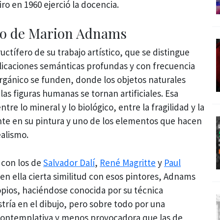
ro en 1960 ejerció la docencia.
smo de Marion Adnams
ctífero de su trabajo artístico, que se distingue
plicaciones semánticas profundas y con frecuencia
orgánico se funden, donde los objetos naturales
as figuras humanas se tornan artificiales. Esa
tre lo mineral y lo biológico, entre la fragilidad y la
te en su pintura y uno de los elementos que hacen
ealismo.
 con los de
Salvador Dalí
,
René Magritte
y
Paul
 en ella cierta similitud con esos pintores, Adnams
ropios, haciéndose conocida por su técnica
tría en el dibujo, pero sobre todo por una
contemplativa y menos provocadora que las de