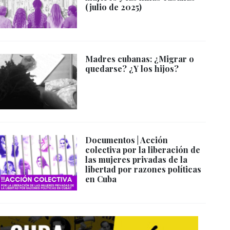
(julio de 2025)
Madres cubanas: ¿Migrar o
quedarse? ¿Y los hijos?
Documentos | Acción
colectiva por la liberación de
las mujeres privadas de la
libertad por razones políticas
en Cuba