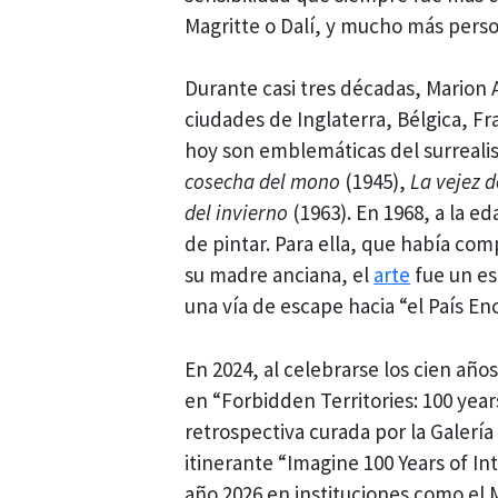
Magritte o Dalí, y mucho más perso
Durante casi tres décadas, Marion
ciudades de Inglaterra, Bélgica, F
hoy son emblemáticas del surreali
cosecha del mono
(1945),
La vejez 
del invierno
(1963). En 1968, a la e
de pintar. Para ella, que había com
su madre anciana, el
arte
fue un esp
una vía de escape hacia “el País En
En 2024, al celebrarse los cien año
en “Forbidden Territories: 100 year
retrospectiva curada por la Galerí
itinerante “Imagine 100 Years of In
año 2026 en instituciones como el M