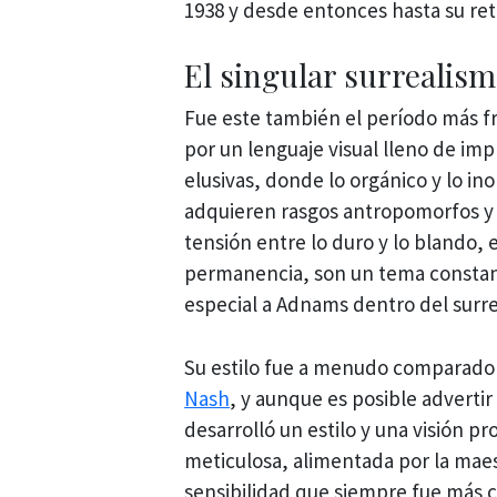
1938 y desde entonces hasta su reti
El singular surreali
Fue este también el período más fru
por un lenguaje visual lleno de im
elusivas, donde lo orgánico y lo in
adquieren rasgos antropomorfos y l
tensión entre lo duro y lo blando, en
permanencia, son un tema constan
especial a Adnams dentro del surr
Su estilo fue a menudo comparado
Nash
, y aunque es posible advertir
desarrolló un estilo y una visión p
meticulosa, alimentada por la maes
sensibilidad que siempre fue más 