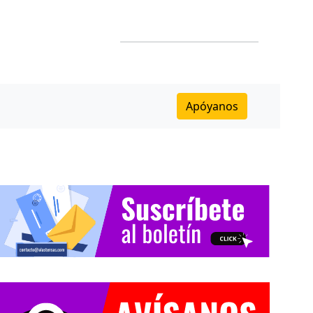
Apóyanos