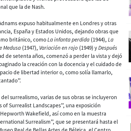
nal que la de Nash.
 Adnams expuso habitualmente en Londres y otras
rancia, España y Estados Unidos, dejando obras que
smo británico, como
La infanta perdida
(1944),
La
de Medusa
(1947),
Variación en rojo
(1949) y
Después
dad de setenta años, comenzó a perder la vista y dejó
paginado la creación con la docencia y el cuidado de
acio de libertad interior o, como solía llamarlo,
cantado”.
s del surrealismo, varias de sus obras se incluyeron
s of Surrealist Landscapes”, una exposición
a Hepworth Wakefield, así como en la muestra
ternational Surrealism”, que se presentará hasta el
useo Real de Bellas Artes de Bélgica, el Centro