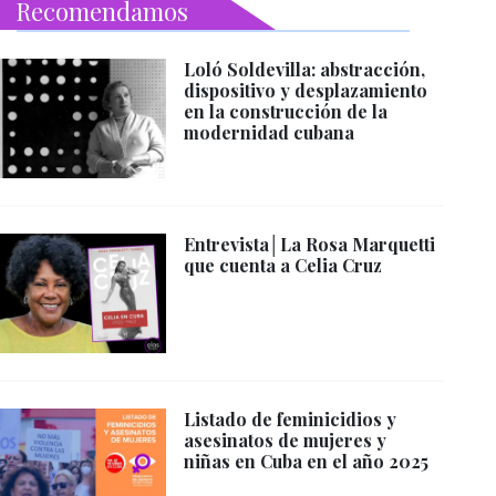
Recomendamos
Loló Soldevilla: abstracción,
dispositivo y desplazamiento
en la construcción de la
modernidad cubana
Entrevista│La Rosa Marquetti
que cuenta a Celia Cruz
Listado de feminicidios y
asesinatos de mujeres y
niñas en Cuba en el año 2025