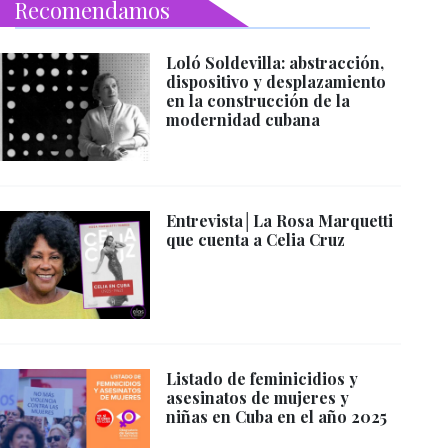
Recomendamos
Loló Soldevilla: abstracción,
dispositivo y desplazamiento
en la construcción de la
modernidad cubana
Entrevista│La Rosa Marquetti
que cuenta a Celia Cruz
Listado de feminicidios y
asesinatos de mujeres y
niñas en Cuba en el año 2025