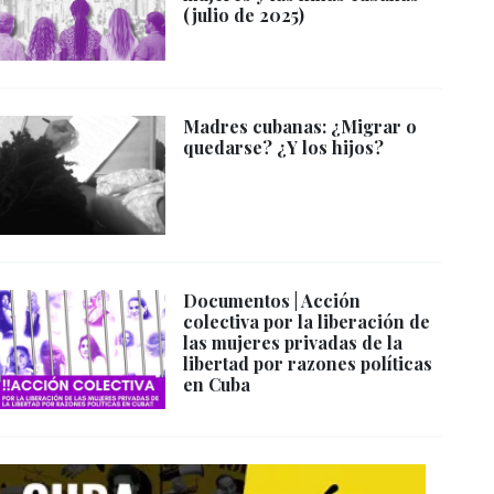
(julio de 2025)
Madres cubanas: ¿Migrar o
quedarse? ¿Y los hijos?
Documentos | Acción
colectiva por la liberación de
las mujeres privadas de la
libertad por razones políticas
en Cuba