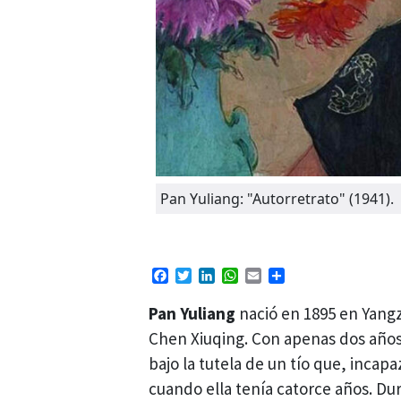
Pan Yuliang: "Autorretrato" (1941).
Facebook
Twitter
LinkedIn
WhatsApp
Email
Compartir
Pan Yuliang
nació en 1895 en Yangz
Chen Xiuqing. Con apenas dos años
bajo la tutela de un tío que, incap
cuando ella tenía catorce años. Dur