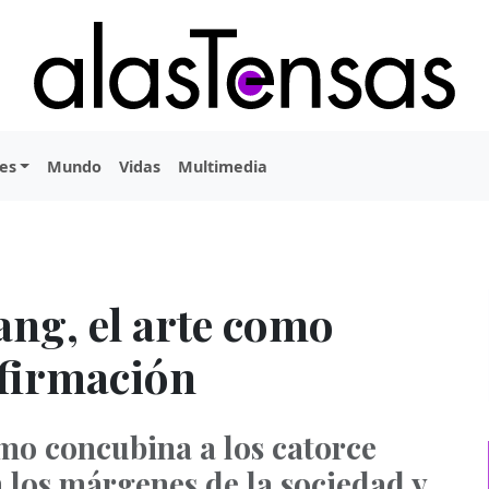
es
Mundo
Vidas
Multimedia
ang, el arte como
afirmación
mo concubina a los catorce
n los márgenes de la sociedad y