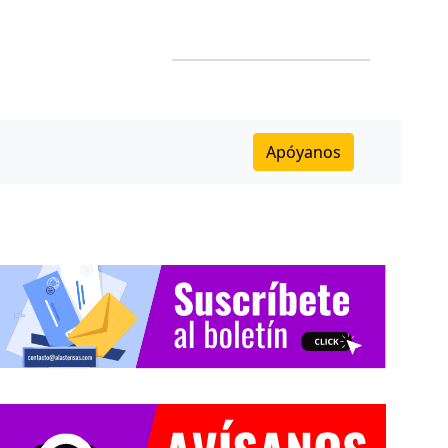
Apóyanos