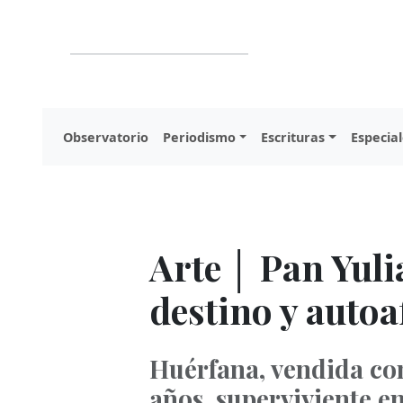
Observatorio
Periodismo
Escrituras
Especial
Arte │ Pan Yuli
destino y auto
Huérfana, vendida co
años, superviviente e