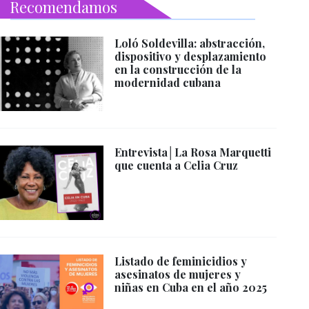
Recomendamos
Loló Soldevilla: abstracción,
dispositivo y desplazamiento
en la construcción de la
modernidad cubana
Entrevista│La Rosa Marquetti
que cuenta a Celia Cruz
Listado de feminicidios y
asesinatos de mujeres y
niñas en Cuba en el año 2025