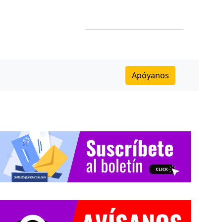
Apóyanos