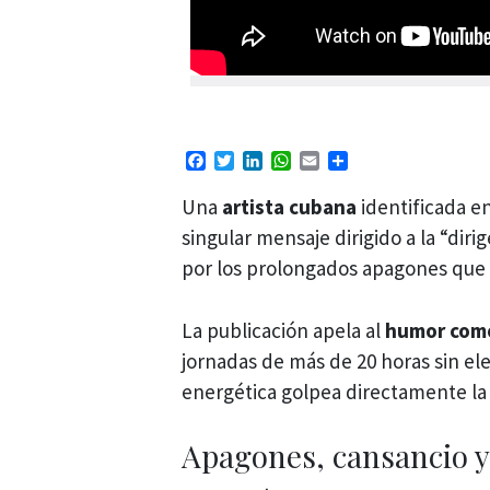
Facebook
Twitter
LinkedIn
WhatsApp
Email
Compartir
Una
artista cubana
identificada e
singular mensaje dirigido a la “dir
por los prolongados apagones que 
La publicación apela al
humor como
jornadas de más de 20 horas sin elec
energética golpea directamente la 
Apagones, cansancio y 