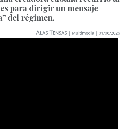
es para dirigir un mensaje
ia” del régimen.
Alas Tensas
|
Multimedia
| 01/06/2026