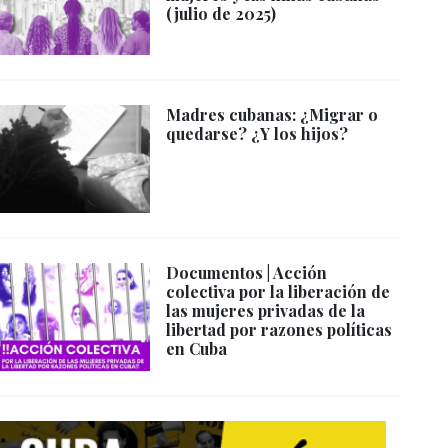
(julio de 2025)
Madres cubanas: ¿Migrar o
quedarse? ¿Y los hijos?
Documentos | Acción
colectiva por la liberación de
las mujeres privadas de la
libertad por razones políticas
en Cuba