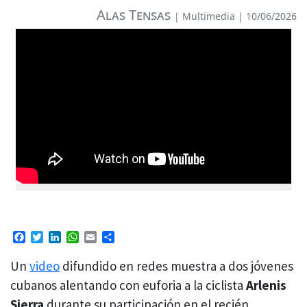
Alas Tensas
|
Multimedia
| 10/06/2026
Facebook
Twitter
LinkedIn
WhatsApp
Email
Compartir
Un
video
difundido en redes muestra a dos jóvenes
cubanos alentando con euforia a la ciclista
Arlenis
Sierra
durante su participación en el recién