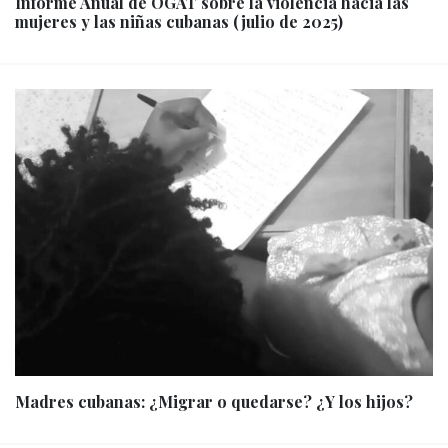
Informe Anual de OGAT sobre la violencia hacia las
mujeres y las niñas cubanas (julio de 2025)
Madres cubanas: ¿Migrar o quedarse? ¿Y los hijos?