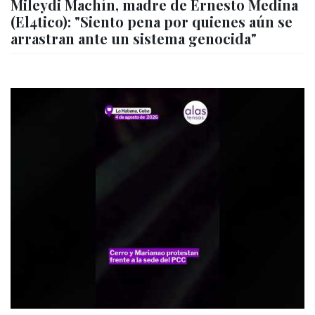
Mileydi Machín, madre de Ernesto Medina
(El4tico): "Siento pena por quienes aún se
arrastran ante un sistema genocida"