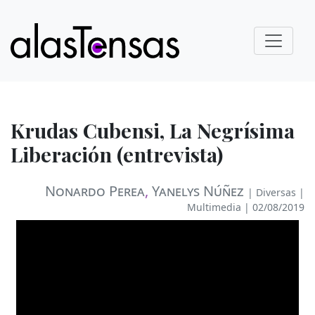
Krudas Cubensi, La Negrísima
Liberación (entrevista)
Nonardo Perea
,
Yanelys Núñez
|
Diversas
|
Multimedia
| 02/08/2019