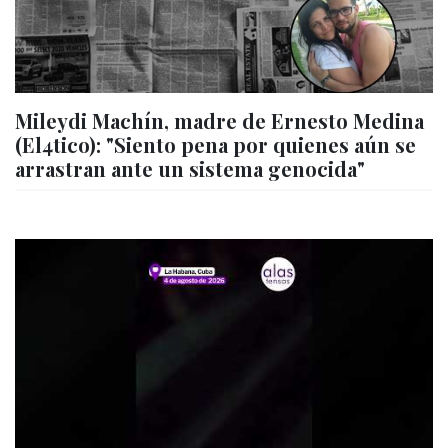
Mileydi Machín, madre de Ernesto Medina
(El4tico): "Siento pena por quienes aún se
arrastran ante un sistema genocida"