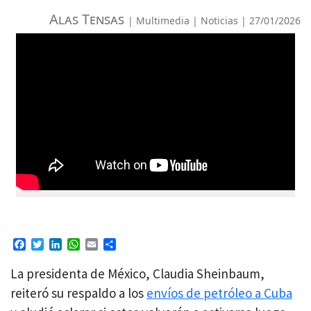
Alas Tensas
|
Multimedia
|
Noticias
| 27/01/2026
Facebook
Twitter
LinkedIn
WhatsApp
Email
Compartir
La presidenta de México, Claudia Sheinbaum,
reiteró su respaldo a los
envíos de petróleo a Cuba