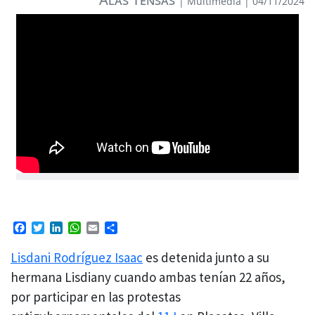
|
Multimedia
| 04/11/2024
Facebook
Twitter
LinkedIn
WhatsApp
Email
Compartir
Lisdani Rodríguez Isaac
es detenida junto a su
hermana Lisdiany cuando ambas tenían 22 años,
por participar en las protestas