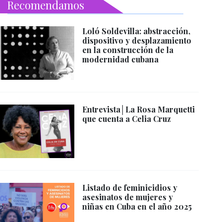
Recomendamos
Loló Soldevilla: abstracción,
dispositivo y desplazamiento
en la construcción de la
modernidad cubana
Entrevista│La Rosa Marquetti
que cuenta a Celia Cruz
Listado de feminicidios y
asesinatos de mujeres y
niñas en Cuba en el año 2025