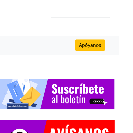
Apóyanos