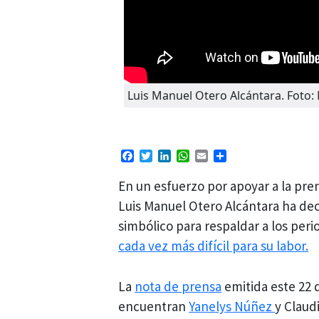
Luis Manuel Otero Alcántara. Foto:
Facebook
Twitter
LinkedIn
WhatsApp
Email
Compartir
En un esfuerzo por apoyar a la pre
Luis Manuel Otero Alcántara ha de
simbólico para respaldar a los per
cada vez más difícil para su labor.
La
nota de prensa
emitida este 22 d
encuentran
Yanelys Núñez
y Claud