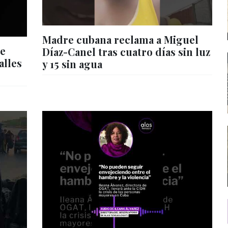
Madre cubana reclama a Miguel
de
Díaz-Canel tras cuatro días sin luz
alles
y 15 sin agua
s