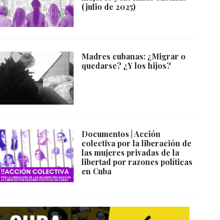
(julio de 2025)
Madres cubanas: ¿Migrar o
quedarse? ¿Y los hijos?
Documentos | Acción
colectiva por la liberación de
las mujeres privadas de la
libertad por razones políticas
en Cuba