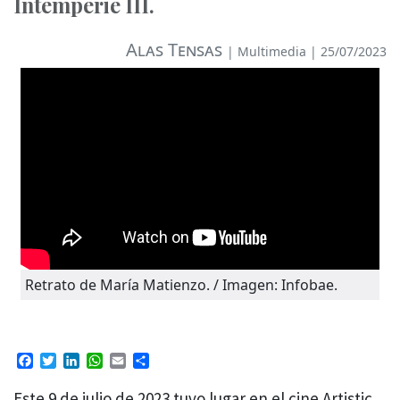
Intemperie III.
Alas Tensas
|
Multimedia
| 25/07/2023
Retrato de María Matienzo. / Imagen: Infobae.
Facebook
Twitter
LinkedIn
WhatsApp
Email
Compartir
Este 9 de julio de 2023 tuvo lugar en el cine Artistic