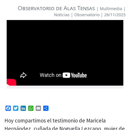
Observatorio de Alas Tensas
|
Multimedia
|
Noticias
|
Observatorio
| 26/11/2025
Facebook
Twitter
LinkedIn
WhatsApp
Email
Compartir
Hoy compartimos el testimonio de Maricela
Hernández, cuñada de Noguella Lezcano, mujer de