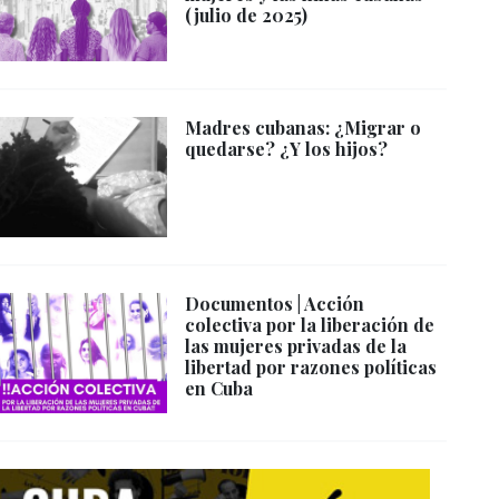
(julio de 2025)
Madres cubanas: ¿Migrar o
quedarse? ¿Y los hijos?
Documentos | Acción
colectiva por la liberación de
las mujeres privadas de la
libertad por razones políticas
en Cuba