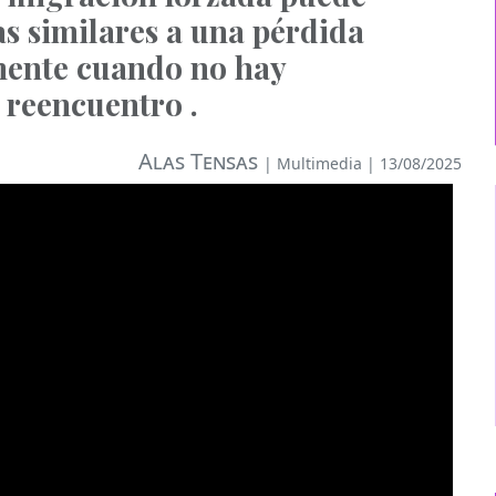
s similares a una pérdida
lmente cuando no hay
 reencuentro .
Alas Tensas
|
Multimedia
| 13/08/2025