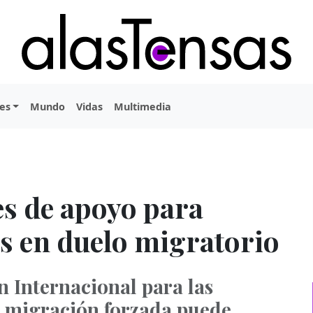
es
Mundo
Vidas
Multimedia
es de apoyo para
 en duelo migratorio
 Internacional para las
a migración forzada puede