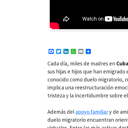
Facebook
Twitter
LinkedIn
WhatsApp
Email
Compartir
Cada día, miles de madres en
Cub
sus hijas e hijos que han emigrado
conocido como duelo migratorio, no 
implica una reestructuración emoci
tristeza y la incertidumbre sobre e
Además del
apoyo familiar
y de am
duelo migratorio encuentran ori
virtuales. Entre las más activas des