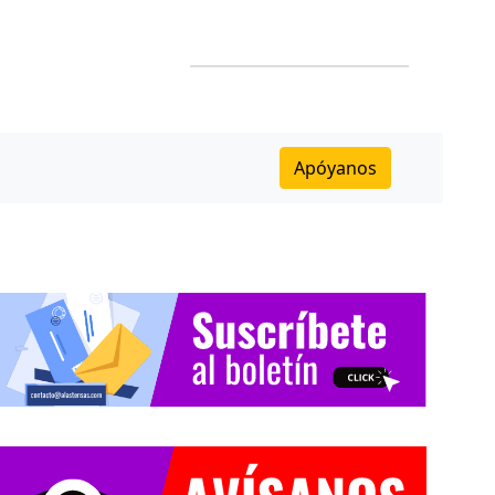
Apóyanos