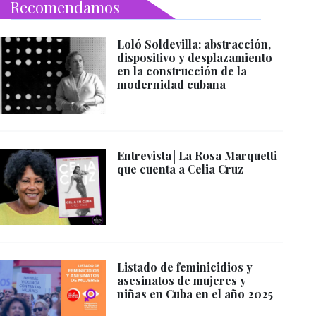
Recomendamos
Loló Soldevilla: abstracción,
dispositivo y desplazamiento
en la construcción de la
modernidad cubana
Entrevista│La Rosa Marquetti
que cuenta a Celia Cruz
Listado de feminicidios y
asesinatos de mujeres y
niñas en Cuba en el año 2025