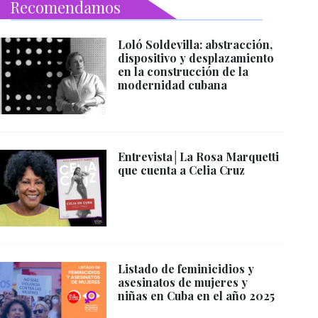
Recomendamos
Loló Soldevilla: abstracción,
dispositivo y desplazamiento
en la construcción de la
modernidad cubana
Entrevista│La Rosa Marquetti
que cuenta a Celia Cruz
Listado de feminicidios y
asesinatos de mujeres y
niñas en Cuba en el año 2025