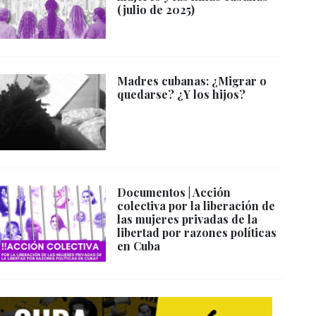
(julio de 2025)
Madres cubanas: ¿Migrar o
quedarse? ¿Y los hijos?
Documentos | Acción
colectiva por la liberación de
las mujeres privadas de la
libertad por razones políticas
en Cuba