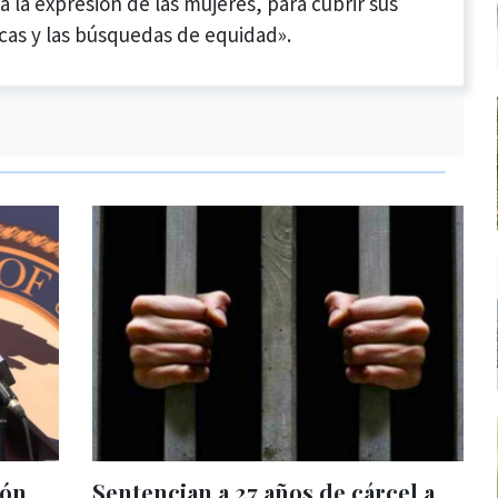
a la expresión de las mujeres, para cubrir sus
cas y las búsquedas de equidad».
ión
Sentencian a 27 años de cárcel a