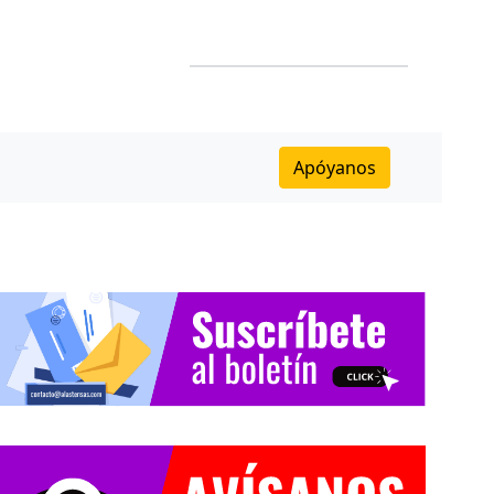
Apóyanos