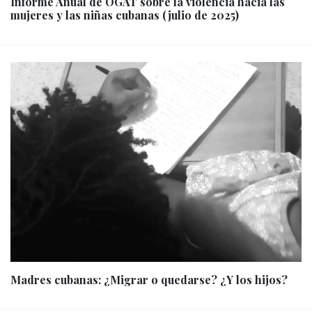
Informe Anual de OGAT sobre la violencia hacia las
mujeres y las niñas cubanas (julio de 2025)
Madres cubanas: ¿Migrar o quedarse? ¿Y los hijos?