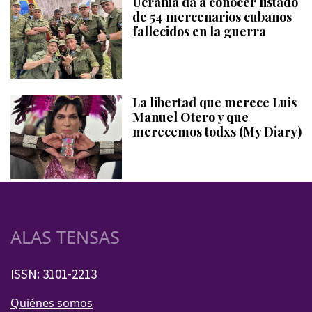
Ucrania da a conocer listado
de 54 mercenarios cubanos
fallecidos en la guerra
La libertad que merece Luis
Manuel Otero y que
merecemos todxs (My Diary)
ALAS TENSAS
ISSN: 3101-2213
Quiénes somos