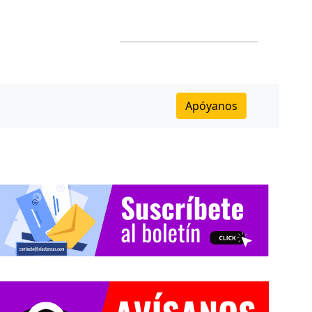
Apóyanos