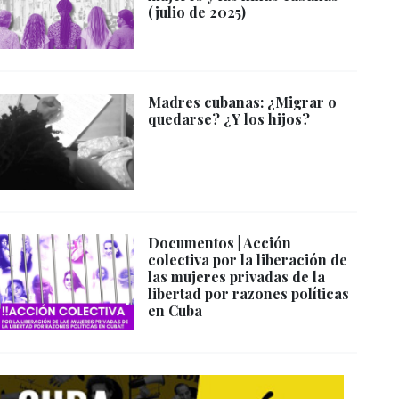
(julio de 2025)
Madres cubanas: ¿Migrar o
quedarse? ¿Y los hijos?
Documentos | Acción
colectiva por la liberación de
las mujeres privadas de la
libertad por razones políticas
en Cuba