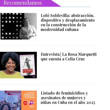
Recomendamos
Loló Soldevilla: abstracción,
dispositivo y desplazamiento
en la construcción de la
modernidad cubana
Entrevista│La Rosa Marquetti
que cuenta a Celia Cruz
Listado de feminicidios y
asesinatos de mujeres y
niñas en Cuba en el año 2025