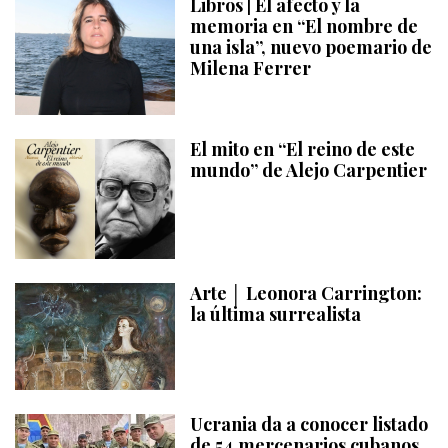
Libros | El afecto y la
memoria en “El nombre de
una isla”, nuevo poemario de
Milena Ferrer
El mito en “El reino de este
mundo” de Alejo Carpentier
Arte │ Leonora Carrington:
la última surrealista
Ucrania da a conocer listado
de 54 mercenarios cubanos