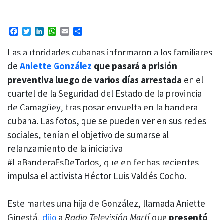
Facebook
Twitter
LinkedIn
WhatsApp
Email
Compartir
Las autoridades cubanas informaron a los familiares
de
Aniette González
que pasará a prisión
preventiva luego de varios días arrestada
en el
cuartel de la Seguridad del Estado de la provincia
de Camagüey, tras posar envuelta en la bandera
cubana. Las fotos, que se pueden ver en sus redes
sociales, tenían el objetivo de sumarse al
relanzamiento de la iniciativa
#LaBanderaEsDeTodos, que en fechas recientes
impulsa el activista Héctor Luis Valdés Cocho.
Este martes una hija de González, llamada Aniette
Ginestá,
dijo
a
Radio Televisión Martí
que
presentó