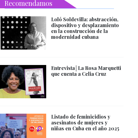
Recomendamos
Loló Soldevilla: abstracción,
dispositivo y desplazamiento
en la construcción de la
modernidad cubana
Entrevista│La Rosa Marquetti
que cuenta a Celia Cruz
Listado de feminicidios y
asesinatos de mujeres y
niñas en Cuba en el año 2025