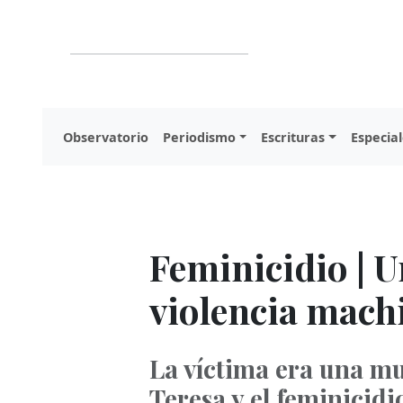
Observatorio
Periodismo
Escrituras
Especial
Feminicidio | U
violencia mach
La víctima era una m
Teresa y el feminicid