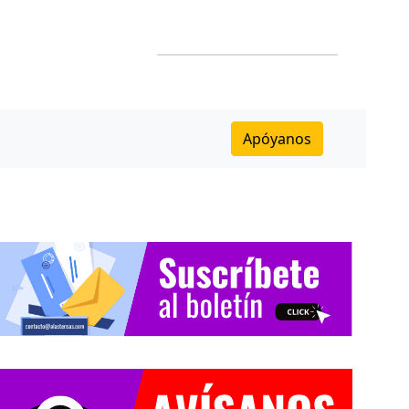
Apóyanos