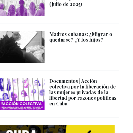
(julio de 2025)
Madres cubanas: ¿Migrar o
quedarse? ¿Y los hijos?
Documentos | Acción
colectiva por la liberación de
las mujeres privadas de la
libertad por razones políticas
en Cuba