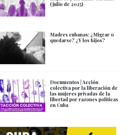
(julio de 2025)
Madres cubanas: ¿Migrar o
quedarse? ¿Y los hijos?
Documentos | Acción
colectiva por la liberación de
las mujeres privadas de la
libertad por razones políticas
en Cuba