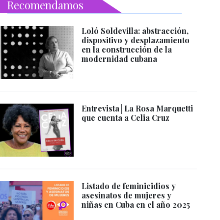
Recomendamos
Loló Soldevilla: abstracción,
dispositivo y desplazamiento
en la construcción de la
modernidad cubana
Entrevista│La Rosa Marquetti
que cuenta a Celia Cruz
Listado de feminicidios y
asesinatos de mujeres y
niñas en Cuba en el año 2025