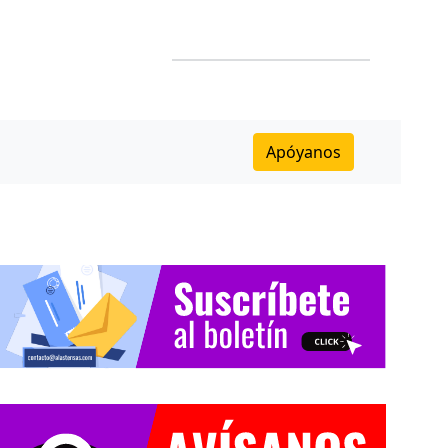
Apóyanos