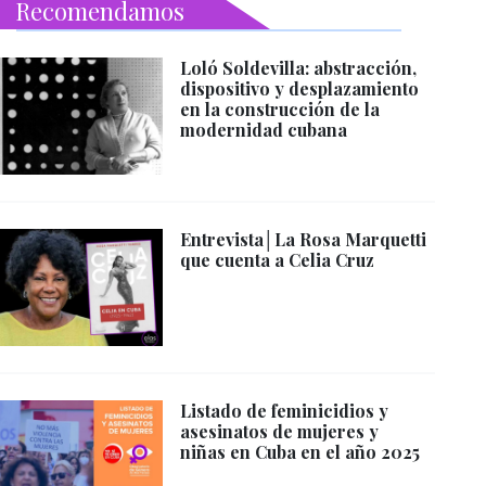
Recomendamos
Loló Soldevilla: abstracción,
dispositivo y desplazamiento
en la construcción de la
modernidad cubana
Entrevista│La Rosa Marquetti
que cuenta a Celia Cruz
Listado de feminicidios y
asesinatos de mujeres y
niñas en Cuba en el año 2025