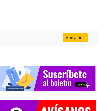
Apóyanos