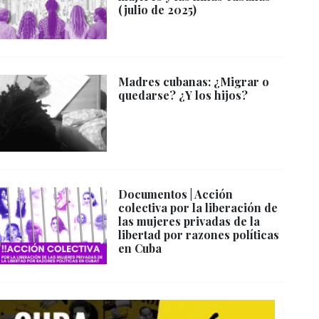
(julio de 2025)
Madres cubanas: ¿Migrar o
quedarse? ¿Y los hijos?
Documentos | Acción
colectiva por la liberación de
las mujeres privadas de la
libertad por razones políticas
en Cuba