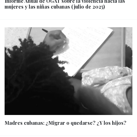
Informe Anual de OGAT sobre la violencia hacia las
mujeres y las niñas cubanas (julio de 2025)
Madres cubanas: ¿Migrar o quedarse? ¿Y los hijos?