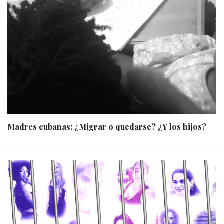
Madres cubanas: ¿Migrar o quedarse? ¿Y los hijos?