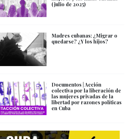
(julio de 2025)
Madres cubanas: ¿Migrar o
quedarse? ¿Y los hijos?
Documentos | Acción
colectiva por la liberación de
las mujeres privadas de la
libertad por razones políticas
en Cuba