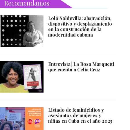
Recomendamos
Loló Soldevilla: abstracción,
dispositivo y desplazamiento
en la construcción de la
modernidad cubana
Entrevista│La Rosa Marquetti
que cuenta a Celia Cruz
Listado de feminicidios y
asesinatos de mujeres y
niñas en Cuba en el año 2025