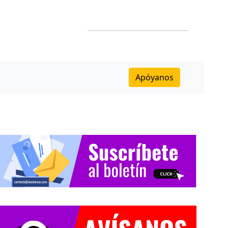
Apóyanos