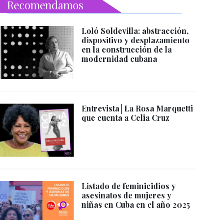
Recomendamos
Loló Soldevilla: abstracción,
dispositivo y desplazamiento
en la construcción de la
modernidad cubana
Entrevista│La Rosa Marquetti
que cuenta a Celia Cruz
Listado de feminicidios y
asesinatos de mujeres y
niñas en Cuba en el año 2025