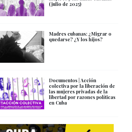
(julio de 2025)
Madres cubanas: ¿Migrar o
quedarse? ¿Y los hijos?
Documentos | Acción
colectiva por la liberación de
las mujeres privadas de la
libertad por razones políticas
en Cuba