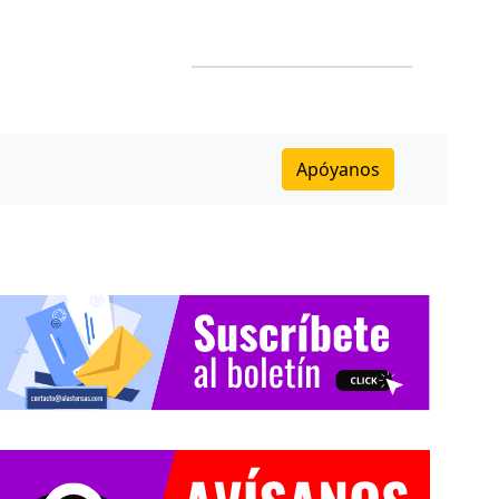
Apóyanos