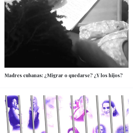
Madres cubanas: ¿Migrar o quedarse? ¿Y los hijos?