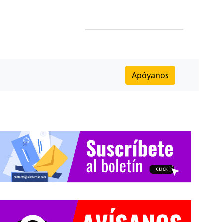
Apóyanos