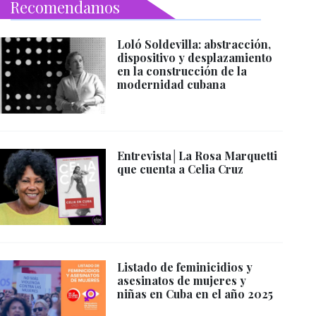
Recomendamos
Loló Soldevilla: abstracción,
dispositivo y desplazamiento
en la construcción de la
modernidad cubana
Entrevista│La Rosa Marquetti
que cuenta a Celia Cruz
Listado de feminicidios y
asesinatos de mujeres y
niñas en Cuba en el año 2025