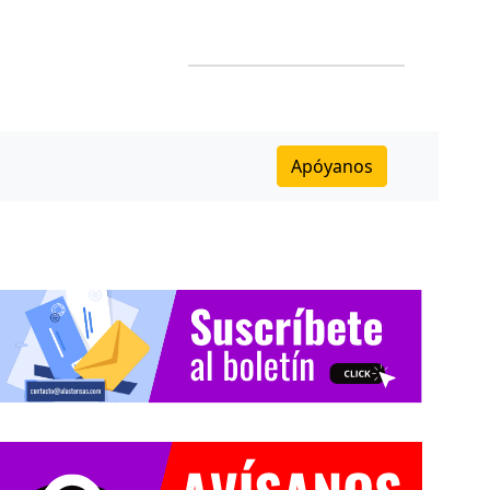
Apóyanos