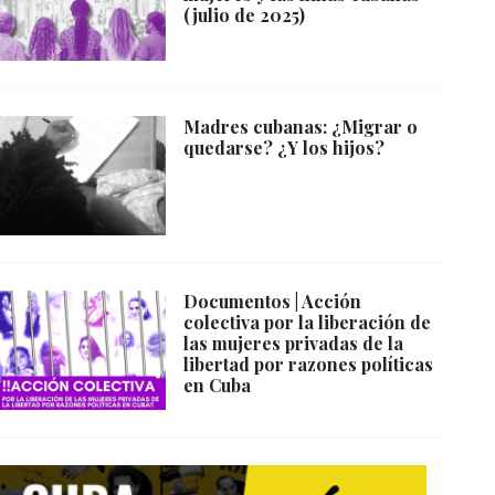
(julio de 2025)
Madres cubanas: ¿Migrar o
quedarse? ¿Y los hijos?
Documentos | Acción
colectiva por la liberación de
las mujeres privadas de la
libertad por razones políticas
en Cuba