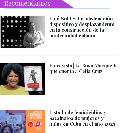
Recomendamos
Loló Soldevilla: abstracción,
dispositivo y desplazamiento
en la construcción de la
modernidad cubana
Entrevista│La Rosa Marquetti
que cuenta a Celia Cruz
Listado de feminicidios y
asesinatos de mujeres y
niñas en Cuba en el año 2025