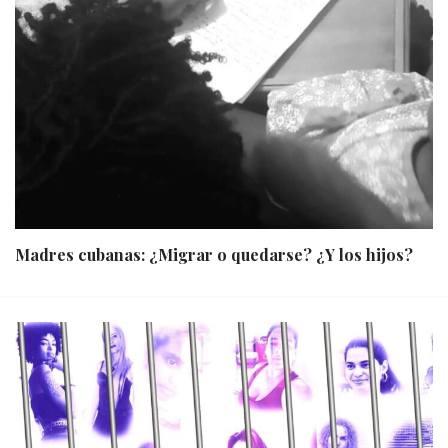
Madres cubanas: ¿Migrar o quedarse? ¿Y los hijos?