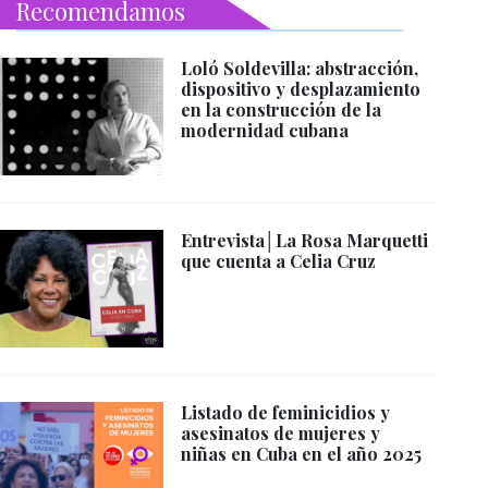
Recomendamos
Loló Soldevilla: abstracción,
dispositivo y desplazamiento
en la construcción de la
modernidad cubana
Entrevista│La Rosa Marquetti
que cuenta a Celia Cruz
Listado de feminicidios y
asesinatos de mujeres y
niñas en Cuba en el año 2025