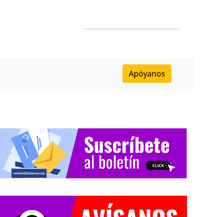
Apóyanos