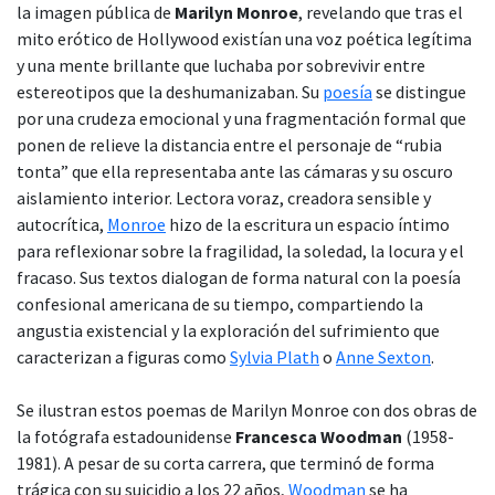
la imagen pública de
Marilyn Monroe
, revelando que tras el
mito erótico de Hollywood existían una voz poética legítima
y una mente brillante que luchaba por sobrevivir entre
estereotipos que la deshumanizaban. Su
poesía
se distingue
por una crudeza emocional y una fragmentación formal que
ponen de relieve la distancia entre el personaje de “rubia
tonta” que ella representaba ante las cámaras y su oscuro
aislamiento interior. Lectora voraz, creadora sensible y
autocrítica,
Monroe
hizo de la escritura un espacio íntimo
para reflexionar sobre la fragilidad, la soledad, la locura y el
fracaso. Sus textos dialogan de forma natural con la poesía
confesional americana de su tiempo, compartiendo la
angustia existencial y la exploración del sufrimiento que
caracterizan a figuras como
Sylvia Plath
o
Anne Sexton
.
Se ilustran estos poemas de Marilyn Monroe con dos obras de
la fotógrafa estadounidense
Francesca Woodman
(1958-
1981). A pesar de su corta carrera, que terminó de forma
trágica con su suicidio a los 22 años,
Woodman
se ha