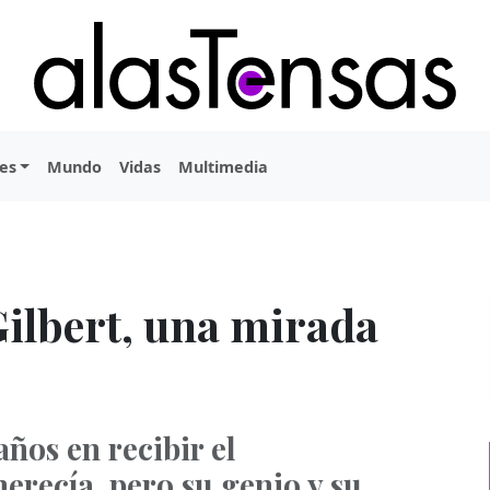
es
Mundo
Vidas
Multimedia
Gilbert, una mirada
años en recibir el
recía, pero su genio y su