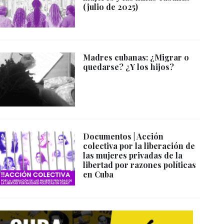
(julio de 2025)
Madres cubanas: ¿Migrar o
quedarse? ¿Y los hijos?
Documentos | Acción
colectiva por la liberación de
las mujeres privadas de la
libertad por razones políticas
en Cuba