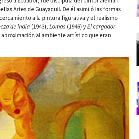
greso a Ecuador, fue discípula del pintor alemán
llas Artes de Guayaquil. De él asimiló las formas
ercamiento a la pintura figurativa y el realismo
eza de india
(1943),
Lomas
(1946) y
El cargador
 aproximación al ambiente artístico que eran