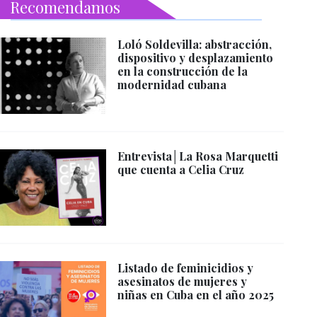
Recomendamos
Loló Soldevilla: abstracción,
dispositivo y desplazamiento
en la construcción de la
modernidad cubana
Entrevista│La Rosa Marquetti
que cuenta a Celia Cruz
Listado de feminicidios y
asesinatos de mujeres y
niñas en Cuba en el año 2025