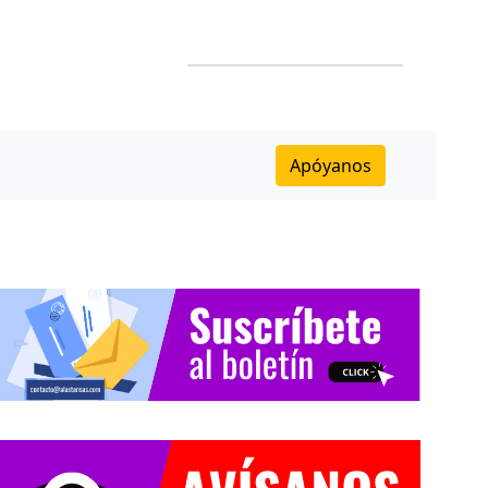
Apóyanos