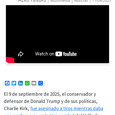
|
Multimedia
|
Noticias
| 11/09/2025
Facebook
Twitter
LinkedIn
WhatsApp
Email
Compartir
El 9 de septiembre de 2025, el conservador y
defensor de Donald Trump y de sus políticas,
Charlie Kirk,
fue asesinado a tiros mientras daba