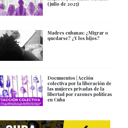
(julio de 2025)
Madres cubanas: ¿Migrar o
quedarse? ¿Y los hijos?
Documentos | Acción
colectiva por la liberación de
las mujeres privadas de la
libertad por razones políticas
en Cuba