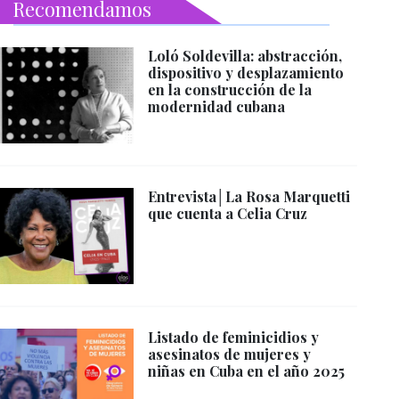
Recomendamos
Loló Soldevilla: abstracción,
dispositivo y desplazamiento
en la construcción de la
modernidad cubana
Entrevista│La Rosa Marquetti
que cuenta a Celia Cruz
Listado de feminicidios y
asesinatos de mujeres y
niñas en Cuba en el año 2025