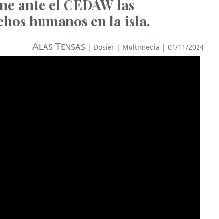
one ante el CEDAW las
chos humanos en la isla.
Alas Tensas
|
Dosier
|
Multimedia
| 01/11/2024