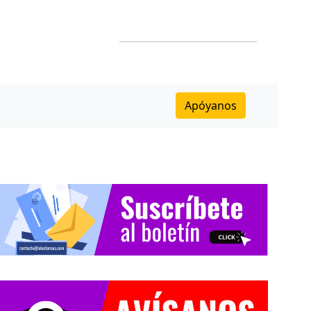
Apóyanos