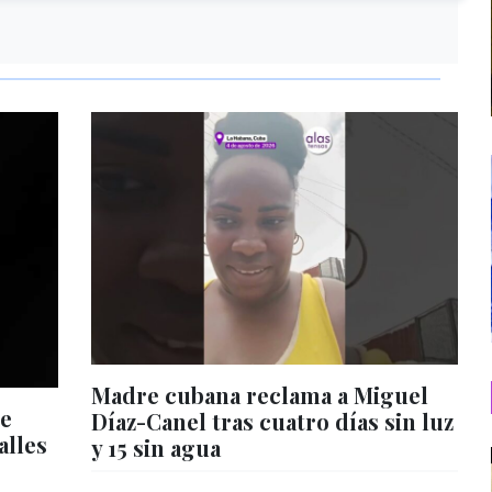
Madre cubana reclama a Miguel
de
Díaz-Canel tras cuatro días sin luz
alles
y 15 sin agua
s