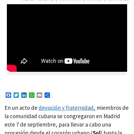
Facebook
Twitter
LinkedIn
WhatsApp
Email
Compartir
En un acto de
devoción y fraternidad
, miembros de
la comunidad cubana se congregaron en Madrid
este 7 de septiembre, para llevar a cabo una
procesión desde el corazón urbano (
Sol
) hasta la