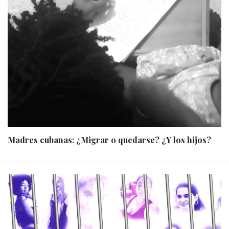
Madres cubanas: ¿Migrar o quedarse? ¿Y los hijos?