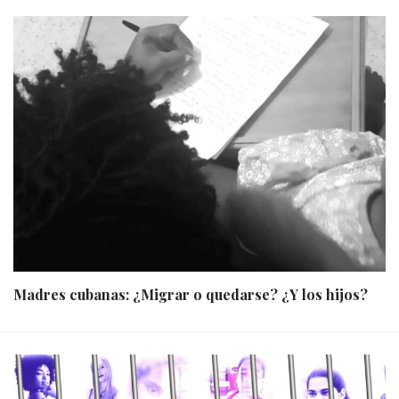
Madres cubanas: ¿Migrar o quedarse? ¿Y los hijos?