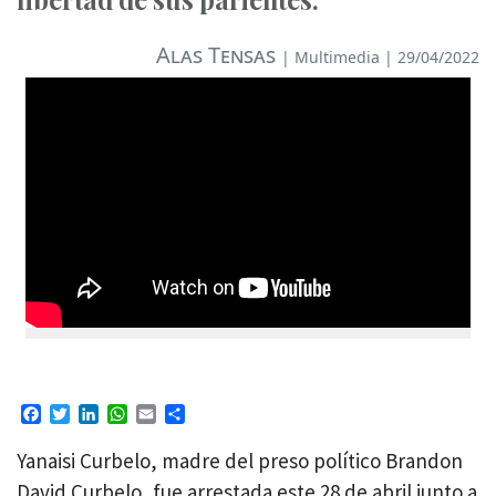
Alas Tensas
|
Multimedia
| 29/04/2022
Facebook
Twitter
LinkedIn
WhatsApp
Email
Compartir
Yanaisi Curbelo, madre del preso político Brandon
David Curbelo, fue arrestada este 28 de abril junto a