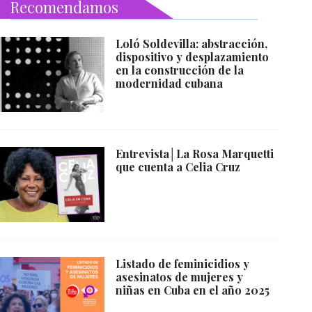
Recomendamos
Loló Soldevilla: abstracción,
dispositivo y desplazamiento
en la construcción de la
modernidad cubana
Entrevista│La Rosa Marquetti
que cuenta a Celia Cruz
Listado de feminicidios y
asesinatos de mujeres y
niñas en Cuba en el año 2025