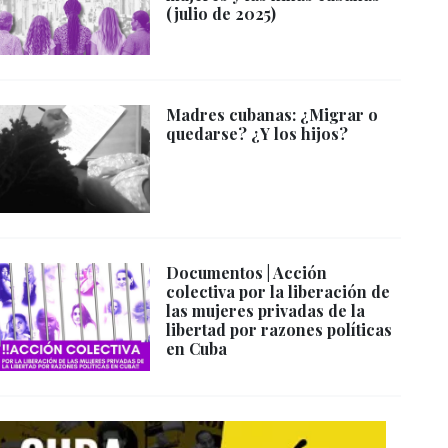
(julio de 2025)
Madres cubanas: ¿Migrar o
quedarse? ¿Y los hijos?
Documentos | Acción
colectiva por la liberación de
las mujeres privadas de la
libertad por razones políticas
en Cuba