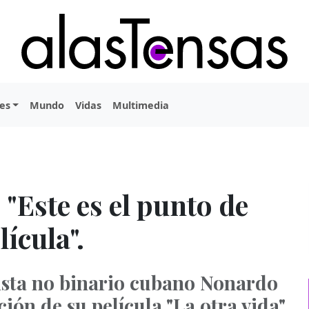
es
Mundo
Vidas
Multimedia
"Este es el punto de
lícula".
tista no binario cubano Nonardo
ión de su película "La otra vida"