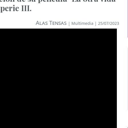
erie III.
Alas Tensas
|
Multimedia
| 25/07/2023