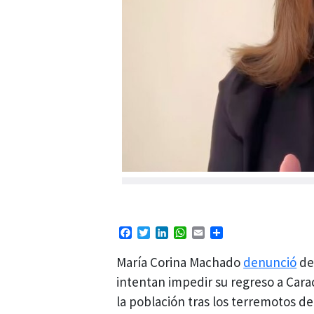
Facebook
Twitter
LinkedIn
WhatsApp
Email
Compartir
María Corina Machado
denunció
de
intentan impedir su regreso a Cara
la población tras los terremotos del