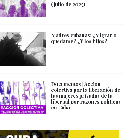
(julio de 2025)
Madres cubanas: ¿Migrar o
quedarse? ¿Y los hijos?
Documentos | Acción
colectiva por la liberación de
las mujeres privadas de la
libertad por razones políticas
en Cuba