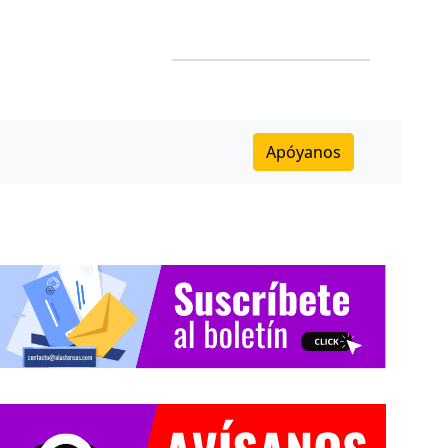
Apóyanos