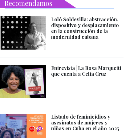
Recomendamos
Loló Soldevilla: abstracción,
dispositivo y desplazamiento
en la construcción de la
modernidad cubana
Entrevista│La Rosa Marquetti
que cuenta a Celia Cruz
Listado de feminicidios y
asesinatos de mujeres y
niñas en Cuba en el año 2025